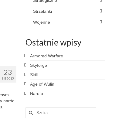
Strategiczne
Strzelanki
Wojenne
Ostatnie wpisy
Armored Warfare
Skyforge
23
Skill
SIE 2015
Age of Wulin
Naruto
ocnym
y naród
u.
Szuklaj
w: