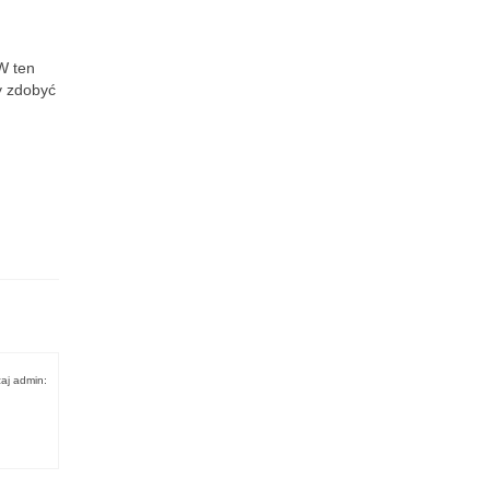
W ten
y zdobyć
aj admin: