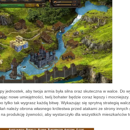
py jednostek, aby twoja armia była silna oraz skuteczna w walce. Do 
jąc nowe umiejętności, twój bohater będzie coraz lepszy i mocniejszy.
bo tylko tak wygrasz każdą bitwę. Wykazując się sprytną strategią walc
dań należy obrona własnego królestwa przed atakami ze strony innych 
na produkcję żywności, aby wystarczyło dla wszystkich mieszkańców 