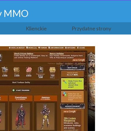
gry MMO
Klienckie
Przydatne strony