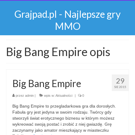
Grajpad.pl - Najlepsze gry
MMO
Big Bang Empire opis
29
Big Bang Empire
SIE 2015
przez
admin
|
wpis w:
Aktualności
|
0
Big Bang Empire to przegladarkowa gra dla dorosłych.
Fabuła gry jest jedyna w swoim rodzaju. Twórcy gdy
stworzyli świat erotycznego biznesu w którym możesz
wykreować swoją postać i zrobić z niej gwiazdę. Grę
zaczynamy jako amator mieszkający w miasteczku