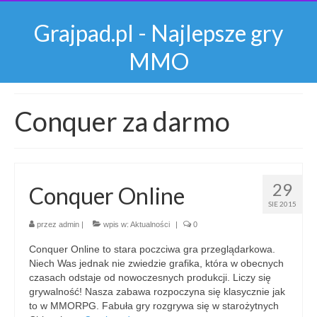
Grajpad.pl - Najlepsze gry
MMO
Conquer za darmo
29
Conquer Online
SIE 2015
przez
admin
|
wpis w:
Aktualności
|
0
Conquer Online to stara poczciwa gra przeglądarkowa.
Niech Was jednak nie zwiedzie grafika, która w obecnych
czasach odstaje od nowoczesnych produkcji. Liczy się
grywalność! Nasza zabawa rozpoczyna się klasycznie jak
to w MMORPG. Fabuła gry rozgrywa się w starożytnych