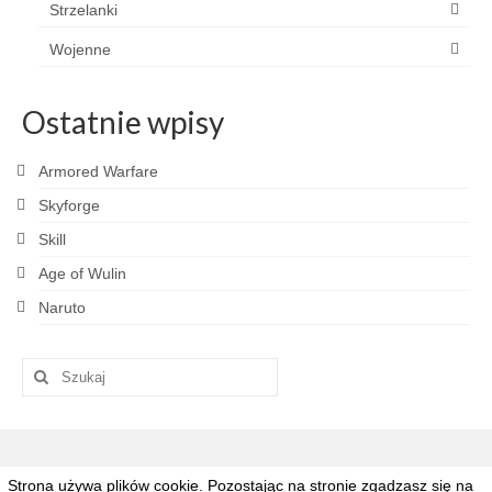
Strzelanki
Wojenne
Ostatnie wpisy
Armored Warfare
Skyforge
Skill
Age of Wulin
Naruto
Szuklaj
w:
Strona używa plików cookie. Pozostając na stronie zgadzasz się na
© 2026 Grajpad.pl - Najlepsze gry MMO