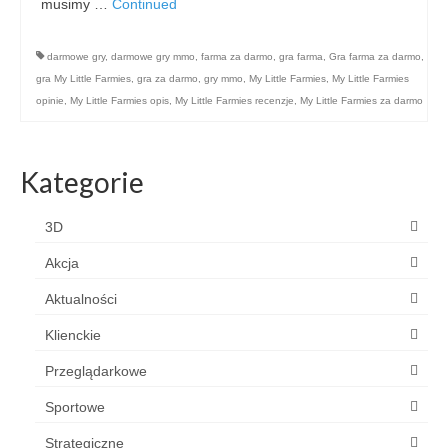
musimy …
Continued
darmowe gry
,
darmowe gry mmo
,
farma za darmo
,
gra farma
,
Gra farma za darmo
,
gra My Little Farmies
,
gra za darmo
,
gry mmo
,
My Little Farmies
,
My Little Farmies
opinie
,
My Little Farmies opis
,
My Little Farmies recenzje
,
My Little Farmies za darmo
Kategorie
3D
Akcja
Aktualności
Klienckie
Przeglądarkowe
Sportowe
Strategiczne