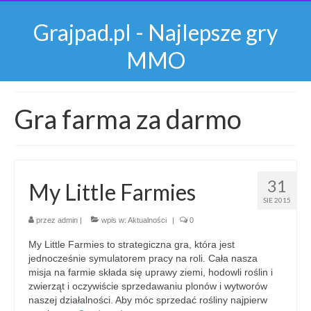
Grajpad.pl - Najlepsze gry
MMO
Gra farma za darmo
31
My Little Farmies
SIE 2015
przez
admin
|
wpis w:
Aktualności
|
0
My Little Farmies to strategiczna gra, która jest
jednocześnie symulatorem pracy na roli. Cała nasza
misja na farmie składa się uprawy ziemi, hodowli roślin i
zwierząt i oczywiście sprzedawaniu plonów i wytworów
naszej działalności. Aby móc sprzedać rośliny najpierw