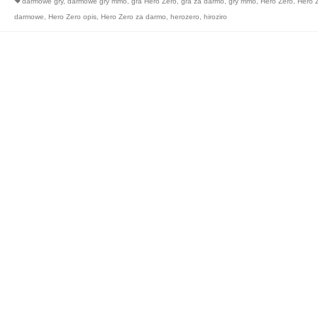
darmowe gry
,
darmowe gry mmo
,
gra Hero Zero
,
gra za darmo
,
gry mmo
,
Hero Zero
,
Hero 
darmowe
,
Hero Zero opis
,
Hero Zero za darmo
,
herozero
,
hiroziro