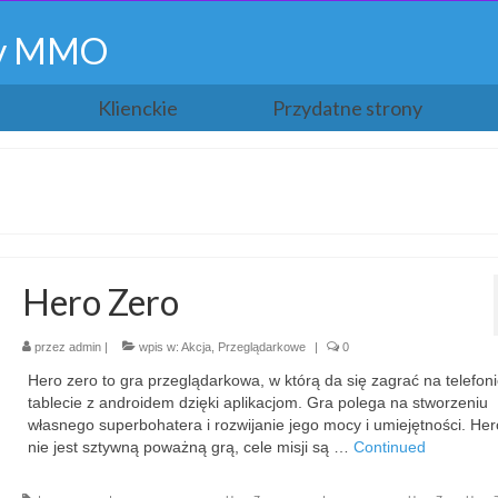
gry MMO
Klienckie
Przydatne strony
Hero Zero
przez
admin
|
wpis w:
Akcja
,
Przeglądarkowe
|
0
Hero zero to gra przeglądarkowa, w którą da się zagrać na telefoni
tablecie z androidem dzięki aplikacjom. Gra polega na stworzeniu
własnego superbohatera i rozwijanie jego mocy i umiejętności. Her
nie jest sztywną poważną grą, cele misji są …
Continued