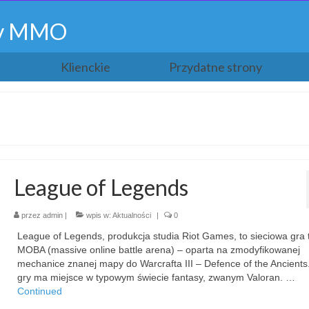
gry MMO
Klienckie
Przydatne strony
League of Legends
przez
admin
|
wpis w:
Aktualności
|
0
League of Legends, produkcja studia Riot Games, to sieciowa gra 
MOBA (massive online battle arena) – oparta na zmodyfikowanej
mechanice znanej mapy do Warcrafta III – Defence of the Ancients
gry ma miejsce w typowym świecie fantasy, zwanym Valoran. …
Continued