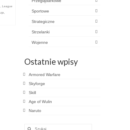
Przeglądarkowe
o
,
League
Sportowe
zje
,
Strategiczne
Strzelanki
Wojenne
Ostatnie wpisy
Armored Warfare
Skyforge
Skill
Age of Wulin
Naruto
Szuklaj