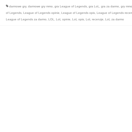
darmowe gry
,
darmowe gry mmo
,
gra League of Legends
,
gra LoL
,
gra za darmo
,
gry mm
of Legends
,
League of Legends opinie
,
League of Legends opis
,
League of Legends recen
League of Legends za darmo
,
LOL
,
LoL opinie
,
LoL opis
,
LoL recenzje
,
LoL za darmo