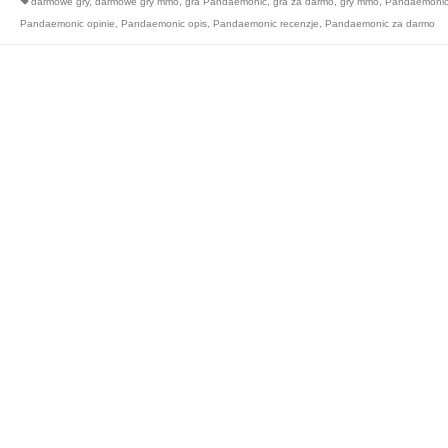
darmowe gry
,
darmowe gry mmo
,
gra Pandaemonic
,
gra za darmo
,
gry mmo
,
Pandaemoni
Pandaemonic opinie
,
Pandaemonic opis
,
Pandaemonic recenzje
,
Pandaemonic za darmo