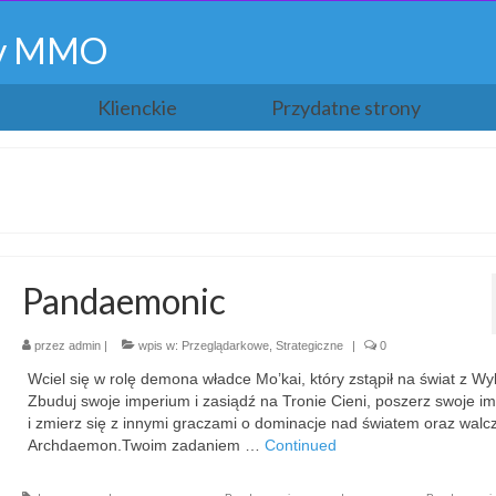
gry MMO
Klienckie
Przydatne strony
Pandaemonic
przez
admin
|
wpis w:
Przeglądarkowe
,
Strategiczne
|
0
Wciel się w rolę demona władce Mo’kai, który zstąpił na świat z Wyl
Zbuduj swoje imperium i zasiądź na Tronie Cieni, poszerz swoje i
i zmierz się z innymi graczami o dominacje nad światem oraz walcz 
Archdaemon.Twoim zadaniem …
Continued