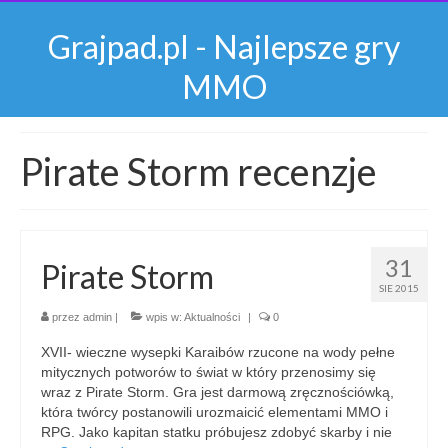
Grajpad.pl - Najlepsze gry
MMO
Pirate Storm recenzje
31
Pirate Storm
SIE 2015
przez
admin
|
wpis w:
Aktualności
|
0
XVII- wieczne wysepki Karaibów rzucone na wody pełne
mitycznych potworów to świat w który przenosimy się
wraz z Pirate Storm. Gra jest darmową zręcznościówką,
która twórcy postanowili urozmaicić elementami MMO i
RPG. Jako kapitan statku próbujesz zdobyć skarby i nie