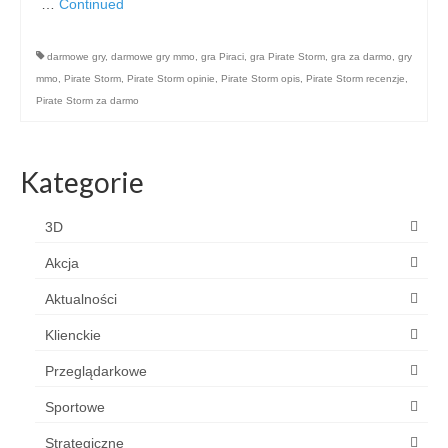
…
Continued
darmowe gry
,
darmowe gry mmo
,
gra Piraci
,
gra Pirate Storm
,
gra za darmo
,
gry
mmo
,
Pirate Storm
,
Pirate Storm opinie
,
Pirate Storm opis
,
Pirate Storm recenzje
,
Pirate Storm za darmo
Kategorie
3D
Akcja
Aktualności
Klienckie
Przeglądarkowe
Sportowe
Strategiczne