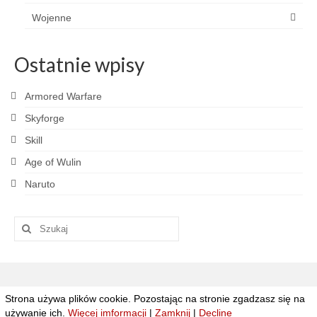
Wojenne
Ostatnie wpisy
Armored Warfare
Skyforge
Skill
Age of Wulin
Naruto
Szuklaj
w:
Strona używa plików cookie. Pozostając na stronie zgadzasz się na
© 2026 Grajpad.pl - Najlepsze gry MMO
używanie ich.
Więcej imformacji
|
Zamknij
|
Decline