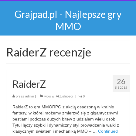
Grajpad.pl - Najlepsze gry
MMO
RaiderZ recenzje
26
RaiderZ
SIE 2015
przez
admin
|
wpis w:
Aktualności
|
0
RaiderZ to gra MMORPG z akcją osadzoną w krainie
fantasy, w której możemy zmierzyć się z gigantycznymi
bestiami podczas dużych bitew z udziałem wielu osób.
Tytuł łączy szybki i dynamiczny styl prowadzenia walki z
klasycznym światem i mechaniką MMO – …
Continued