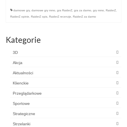
darmowe gry
,
darmowe gry mmo
,
gra RaiderZ
,
gra za darmo
,
gry mmo
,
RaiderZ
,
RaiderZ opinie
,
RaiderZ opis
,
RaiderZ recenzje
,
RaiderZ za darmo
Kategorie
3D
Akcja
Aktualności
Klienckie
Przeglądarkowe
Sportowe
Strategiczne
Strzelanki