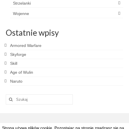
Strzelanki
Wojenne
Ostatnie wpisy
Armored Warfare
Skyforge
Skill
Age of Wulin
Naruto
Szuklaj
w:
Strona używa plików cookie. Pozostając na stronie zgadzasz się na
© 2026 Grajpad.pl - Najlepsze gry MMO