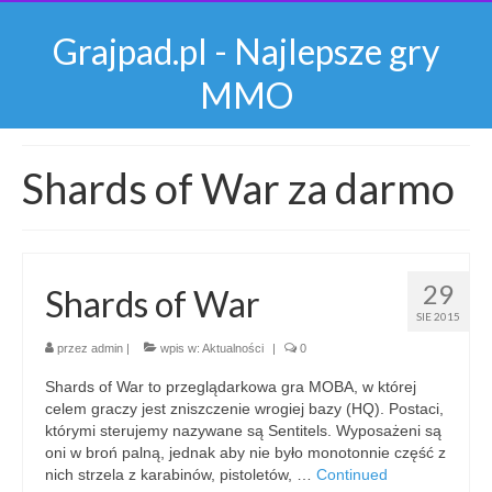
Grajpad.pl - Najlepsze gry
MMO
Shards of War za darmo
29
Shards of War
SIE 2015
przez
admin
|
wpis w:
Aktualności
|
0
Shards of War to przeglądarkowa gra MOBA, w której
celem graczy jest zniszczenie wrogiej bazy (HQ). Postaci,
którymi sterujemy nazywane są Sentitels. Wyposażeni są
oni w broń palną, jednak aby nie było monotonnie część z
nich strzela z karabinów, pistoletów, …
Continued