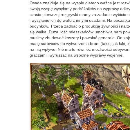
Osada znajduje się na wyspie dlatego ważne jest rozw
swoją wyspę wysyłamy podróżników na wyprawy odkry
czasie pierwszej rozgrywki mamy za zadanie wybicie 
i wysyłanie ich do walki z innymi osadami. Na począ
budynków. Trzeba zadbać o produkcję żywności i narzę
się walka. Duża ilość mieszkańców umożliwia nam powo
musimy zbudować koszary i powołać generała. On zajmie
masę surowców do wytworzenia broni (takiej jak łuki, 
na nią wpływu. Nie ma tu również możliwości odbywan
graczami i wyruszać na wspólne wyprawy wojenne.