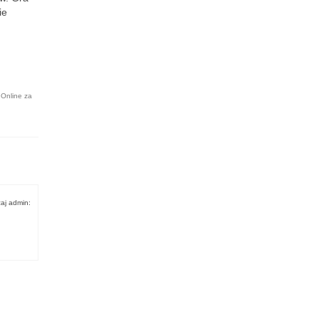
ie
 Online za
aj admin: