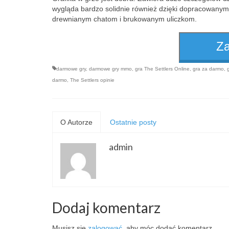
wygląda bardzo solidnie również dzięki dopracowanym
drewnianym chatom i brukowanym uliczkom.
Za
darmowe gry
,
darmowe gry mmo
,
gra The Settlers Online
,
gra za darmo
,
darmo
,
The Settlers opinie
O Autorze
Ostatnie posty
admin
Dodaj komentarz
Musisz się
zalogować
, aby móc dodać komentarz.