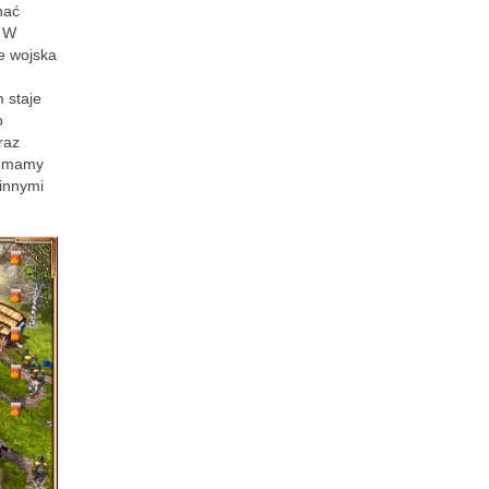
nać
. W
e wojska
 staje
o
raz
ie mamy
innymi