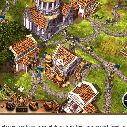
zięki czemu widzimy różne tekstury i dokładnie pracę naszych osadnik