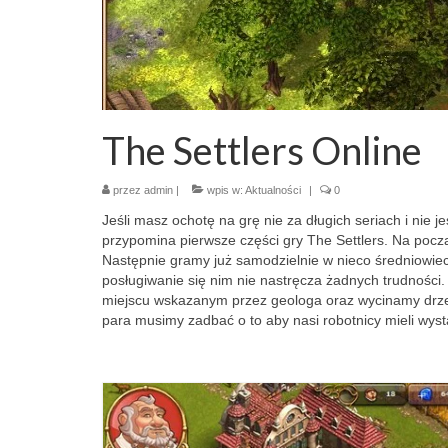
The Settlers Online
przez
admin
|
wpis w:
Aktualności
|
0
Jeśli masz ochotę na grę nie za długich seriach i nie 
przypomina pierwsze części gry The Settlers. Na pocz
Następnie gramy już samodzielnie w nieco średniowieczn
posługiwanie się nim nie nastręcza żadnych trudnoś
miejscu wskazanym przez geologa oraz wycinamy drze
para musimy zadbać o to aby nasi robotnicy mieli wysta