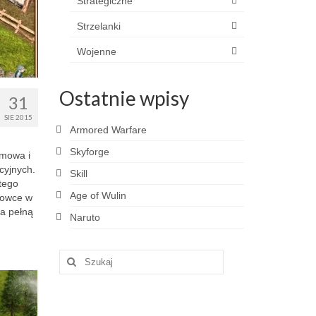
Strategiczne
Strzelanki
Wojenne
Ostatnie wpisy
31
SIE 2015
Armored Warfare
Skyforge
rmowa i
cyjnych.
Skill
atego
Age of Wulin
rowce w
a pełną
Naruto
Szuklaj
w: