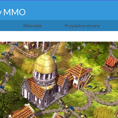
gry MMO
Klienckie
Przydatne strony