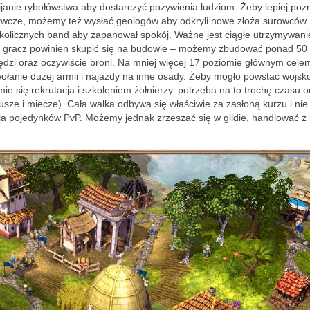
ijanie rybołówstwa aby dostarczyć pożywienia ludziom. Żeby lepiej poz
wcze, możemy też wysłać geologów aby odkryli nowe złoża surowców
okolicznych band aby zapanował spokój. Ważne jest ciągłe utrzymywani
tku gracz powinien skupić się na budowie – możemy zbudować ponad 50
dzi oraz oczywiście broni. Na mniej więcej 17 poziomie głównym celem
łanie dużej armii i najazdy na inne osady. Żeby mogło powstać wojsk
 się rekrutacja i szkoleniem żołnierzy. potrzeba na to trochę czasu o
kusze i miecze). Cała walka odbywa się właściwie za zasłoną kurzu i n
ia pojedynków PvP. Możemy jednak zrzeszać się w gildie, handlować z 