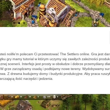
jesteś nolife’m polecam Ci przetestować The Settlers online. Gra jest da
ątku gry mamy tutorial w którym uczymy się zawiłych zależności produk
ej scenerii. Interfejs jest prosty w obsłudze i dobrze przemyślany dl
ci. W grze zarządzamy osadą i podbijamy nowe tereny. Wydobywamy su
wa. Z drewna budujemy domy i budynki produkcyjne. Aby praca ruszył
rczającą ilość narzędzi i jedzenia.