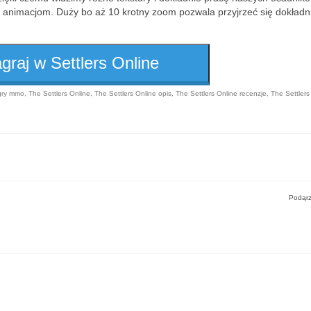
 animacjom. Duży bo aż 10 krotny zoom pozwala przyjrzeć się dokładn
graj w Settlers Online
gry mmo
,
The Settlers Online
,
The Settlers Online opis
,
The Settlers Online recenzje
,
The Settlers
Podąrz