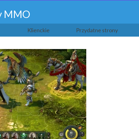
gry MMO
Klienckie
Przydatne strony