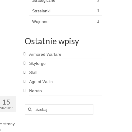
Strategiczne
Strzelanki
Wojenne
Ostatnie wpisy
Armored Warfare
Skyforge
Skill
Age of Wulin
Naruto
15
Szuklaj
WRZ 2015
w:
e strony
a,