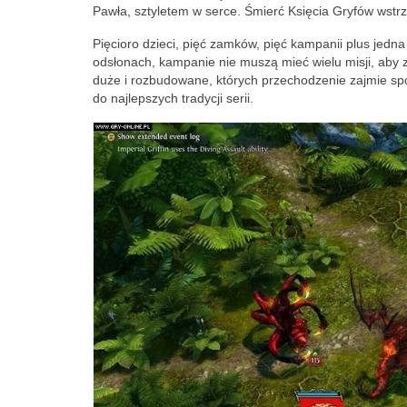
Pawła, sztyletem w serce. Śmierć Księcia Gryfów wst
Pięcioro dzieci, pięć zamków, pięć kampanii plus jedna
odsłonach, kampanie nie muszą mieć wielu misji, aby z
duże i rozbudowane, których przechodzenie zajmie spo
do najlepszych tradycji serii.