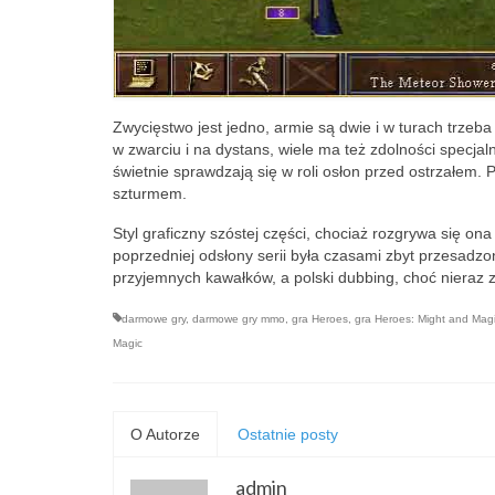
Zwycięstwo jest jedno, armie są dwie i w turach trzeba
w zwarciu i na dystans, wiele ma też zdolności specja
świetnie sprawdzają się w roli osłon przed ostrzałem
szturmem.
Styl graficzny szóstej części, chociaż rozgrywa się ona
poprzedniej odsłony serii była czasami zbyt przesadz
przyjemnych kawałków, a polski dubbing, choć nieraz zb
darmowe gry
,
darmowe gry mmo
,
gra Heroes
,
gra Heroes: Might and Mag
Magic
O Autorze
Ostatnie posty
admin