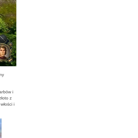
my
arbów i
złoto z
łości i