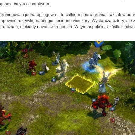
rząsnęła całym cesarstwem.
 treningowa i jedna epilogowa – to całkiem sporo grania. Tak jak w pop
apewnić rozrywkę na długie, jesienne wieczory. Wystarczą cztery, ale z
ro czasu, niekiedy nawet kilka godzin. W tym aspekcie „szóstka” odwoł