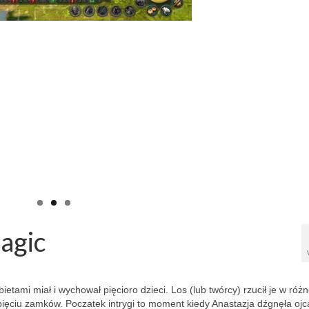
agic
tami miał i wychował pięcioro dzieci. Los (lub twórcy) rzucił je w różn
pięciu zamków. Poczatek intrygi to moment kiedy Anastazja dźgnęła ojc