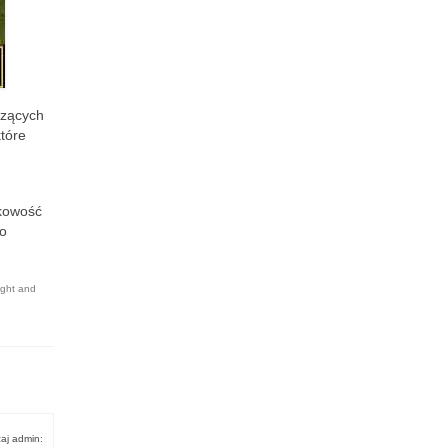
czących
które
rkowość
zo
ight and
aj admin: