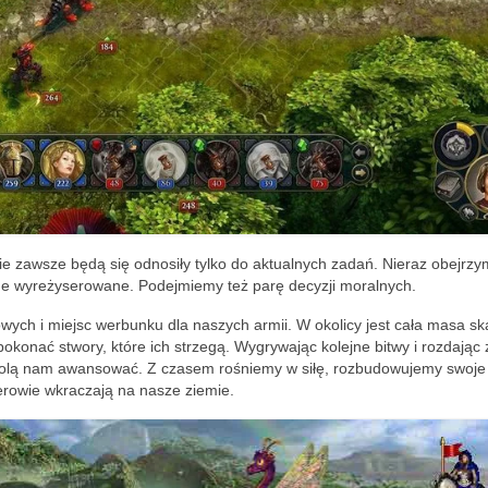
ie zawsze będą się odnosiły tylko do aktualnych zadań. Nieraz obejrzy
awne wyreżyserowane. Podejmiemy też parę decyzji moralnych.
owych i miejsc werbunku dla naszych armii. W okolicy jest cała masa sk
pokonać stwory, które ich strzegą. Wygrywając kolejne bitwy i rozdając 
olą nam awansować. Z czasem rośniemy w siłę, rozbudowujemy swoje w
rowie wkraczają na nasze ziemie.