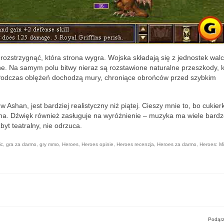
 rozstrzygnąć, która strona wygra. Wojska składają się z jednostek wal
lne. Na samym polu bitwy nieraz są rozstawione naturalne przeszkody, 
. Podczas oblężeń dochodzą mury, chroniące obrońców przed szybkim
 w Ashan, jest bardziej realistyczny niż piątej. Cieszy mnie to, bo cukie
ona. Dźwięk również zasługuje na wyróżnienie – muzyka ma wiele bard
yt teatralny, nie odrzuca.
ic
,
gra za darmo
,
gry mmo
,
Heroes
,
Heroes opinie
,
Heroes recenzja
,
Heroes za darmo
,
Heroes: M
Podąrz