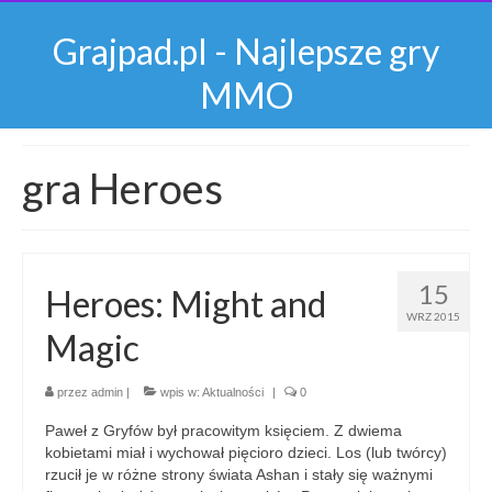
Grajpad.pl - Najlepsze gry
MMO
gra Heroes
15
Heroes: Might and
WRZ 2015
Magic
przez
admin
|
wpis w:
Aktualności
|
0
Paweł z Gryfów był pracowitym księciem. Z dwiema
kobietami miał i wychował pięcioro dzieci. Los (lub twórcy)
rzucił je w różne strony świata Ashan i stały się ważnymi