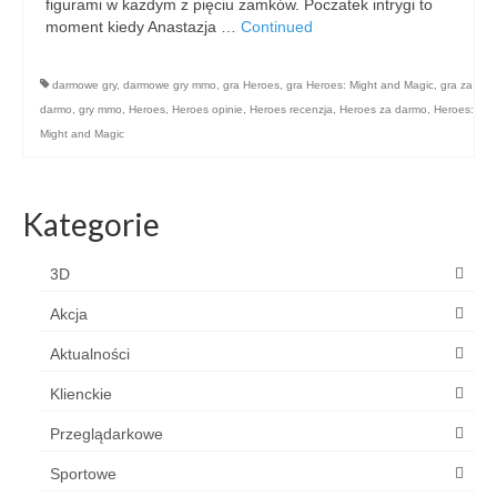
figurami w każdym z pięciu zamków. Poczatek intrygi to
moment kiedy Anastazja …
Continued
darmowe gry
,
darmowe gry mmo
,
gra Heroes
,
gra Heroes: Might and Magic
,
gra za
darmo
,
gry mmo
,
Heroes
,
Heroes opinie
,
Heroes recenzja
,
Heroes za darmo
,
Heroes:
Might and Magic
Kategorie
3D
Akcja
Aktualności
Klienckie
Przeglądarkowe
Sportowe