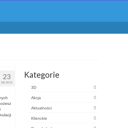
Kategorie
23
SIE 2015
3D
nych
Akcja
 możesz
Aktualności
i
ulacji
Klienckie