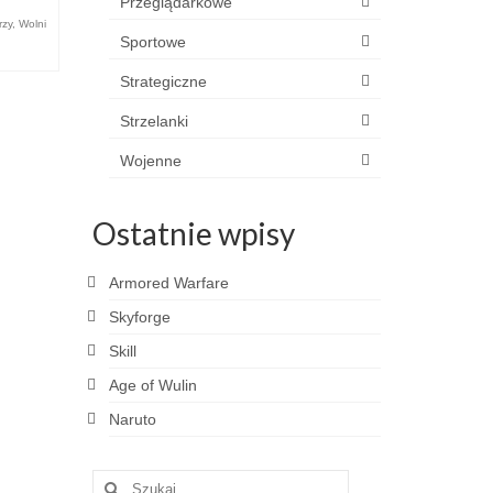
Przeglądarkowe
rzy
,
Wolni
Sportowe
Strategiczne
Strzelanki
Wojenne
Ostatnie wpisy
Armored Warfare
Skyforge
Skill
Age of Wulin
Naruto
Szuklaj