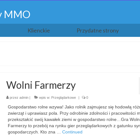
gry MMO
Klienckie
Przydatne strony
Wolni Farmerzy
przez
admin
|
wpis w:
Przeglądarkowe
|
0
Gospodarstwo rolne wzywa! Jako rolnik zajmujesz się hodowlą róż
zwierząt i uprawiasz pola. Przy odrobinie zdolności i pracowitości
przekształcić swój kawałek ziemi w gospodarstwo rolne…Gra Woln
Farmerzy to przebój na rynku gier przeglądarkowych z gatunku sym
gospodarczych. Kto zna …
Continued