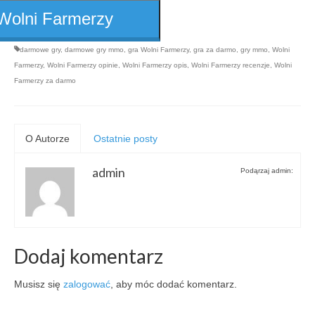
Wolni Farmerzy
darmowe gry
,
darmowe gry mmo
,
gra Wolni Farmerzy
,
gra za darmo
,
gry mmo
,
Wolni
Farmerzy
,
Wolni Farmerzy opinie
,
Wolni Farmerzy opis
,
Wolni Farmerzy recenzje
,
Wolni
Farmerzy za darmo
O Autorze
Ostatnie posty
admin
Podąrzaj admin:
Dodaj komentarz
Musisz się
zalogować
, aby móc dodać komentarz.