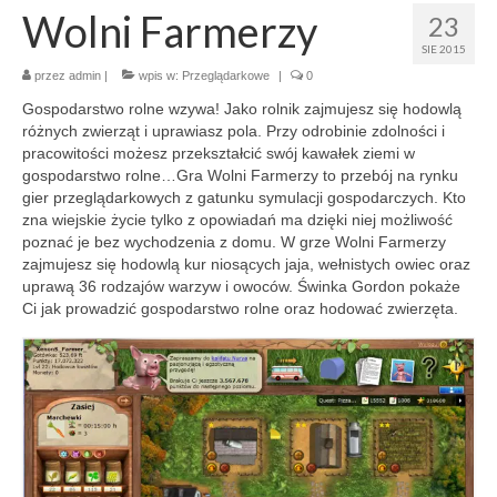
Wolni Farmerzy
23
SIE 2015
przez
admin
|
wpis w:
Przeglądarkowe
|
0
Gospodarstwo rolne wzywa! Jako rolnik zajmujesz się hodowlą
różnych zwierząt i uprawiasz pola. Przy odrobinie zdolności i
pracowitości możesz przekształcić swój kawałek ziemi w
gospodarstwo rolne…Gra Wolni Farmerzy to przebój na rynku
gier przeglądarkowych z gatunku symulacji gospodarczych. Kto
zna wiejskie życie tylko z opowiadań ma dzięki niej możliwość
poznać je bez wychodzenia z domu. W grze Wolni Farmerzy
zajmujesz się hodowlą kur niosących jaja, wełnistych owiec oraz
uprawą 36 rodzajów warzyw i owoców. Świnka Gordon pokaże
Ci jak prowadzić gospodarstwo rolne oraz hodować zwierzęta.