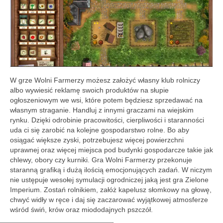
W grze Wolni Farmerzy możesz założyć własny klub rolniczy
albo wywiesić reklamę swoich produktów na słupie
ogłoszeniowym we wsi, które potem będziesz sprzedawać na
własnym straganie. Handluj z innymi graczami na wiejskim
rynku. Dzięki odrobinie pracowitości, cierpliwości i staranności
uda ci się zarobić na kolejne gospodarstwo rolne. Bo aby
osiągać większe zyski, potrzebujesz więcej powierzchni
uprawnej oraz więcej miejsca pod budynki gospodarcze takie jak
chlewy, obory czy kurniki. Gra Wolni Farmerzy przekonuje
staranną grafiką i dużą ilością emocjonujących zadań. W niczym
nie ustępuje wesołej symulacji ogrodniczej jaką jest gra Zielone
Imperium. Zostań rolnikiem, załóż kapelusz słomkowy na głowę,
chwyć widły w ręce i daj się zaczarować wyjątkowej atmosferze
wśród świń, krów oraz miododajnych pszczół.