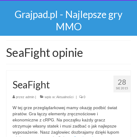
Grajpad.pl - Najlepsze gry
MMO
SeaFight opinie
28
SeaFight
SIE 2015
przez
admin
|
wpis w:
Aktualności
|
0
W tej grze przeglądarkowej mamy okazję podbić świat
piratów. Gra łączy elementy zręcznościowe i
ekonomiczne z cRPG. Na początku każdy gracz
otrzymuje własny statek i musi zadbać o jak najlepsze
wyposażenie. Nasz żaglowiec dozbrajamy dzięki łupom