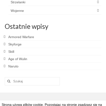
Strzelanki
Wojenne
Ostatnie wpisy
Armored Warfare
Skyforge
Skill
Age of Wulin
Naruto
Szuklaj
w:
Strona używa plików cookie. Pozostając na stronie zgadzasz się na
© 2026 Grajpad.pl - Najlepsze gry MMO