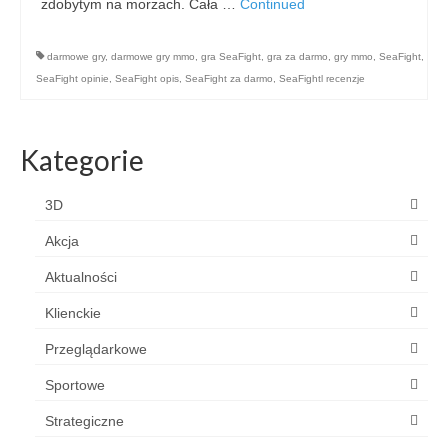
zdobytym na morzach. Cała …
Continued
darmowe gry
,
darmowe gry mmo
,
gra SeaFight
,
gra za darmo
,
gry mmo
,
SeaFight
,
SeaFight opinie
,
SeaFight opis
,
SeaFight za darmo
,
SeaFightl recenzje
Kategorie
3D
Akcja
Aktualności
Klienckie
Przeglądarkowe
Sportowe
Strategiczne