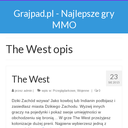
Grajpad.pl - Najlepsze gry
MMO
The West opis
23
The West
SIE 2015
przez
admin
|
wpis w:
Przeglądarkowe
,
Wojenne
|
0
Dziki Zachód wzywa! Jako kowboj lub Indianin podbijasz i
zasiedlasz miasta Dzikiego Zachodu. Wyzwij innych
graczy na pojedynki i pokaż swoje umiejętności w
obchodzeniu się bronią… W grze The West przeżyjesz
kolonizacje dużej prerii. Najpierw wybierzesz jedną z