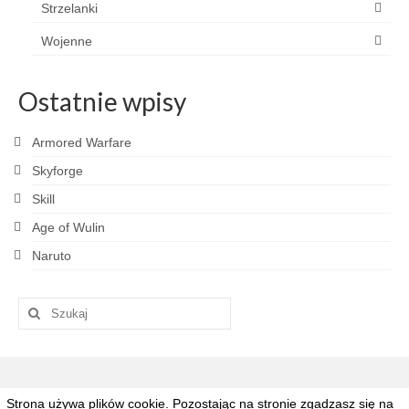
Strzelanki
Wojenne
Ostatnie wpisy
Armored Warfare
Skyforge
Skill
Age of Wulin
Naruto
Szuklaj
w:
Strona używa plików cookie. Pozostając na stronie zgadzasz się na
© 2026 Grajpad.pl - Najlepsze gry MMO