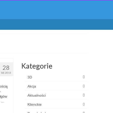
Kategorie
28
SIE 2015
3D
ością
Akcja
e
Aktualności
ołgów
o …
Klienckie