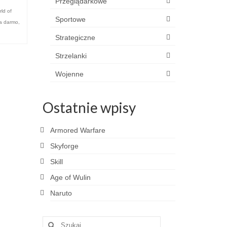
Przeglądarkowe
ld of
Sportowe
za darmo
,
Strategiczne
Strzelanki
Wojenne
Ostatnie wpisy
Armored Warfare
Skyforge
Skill
Age of Wulin
Naruto
Szuklaj