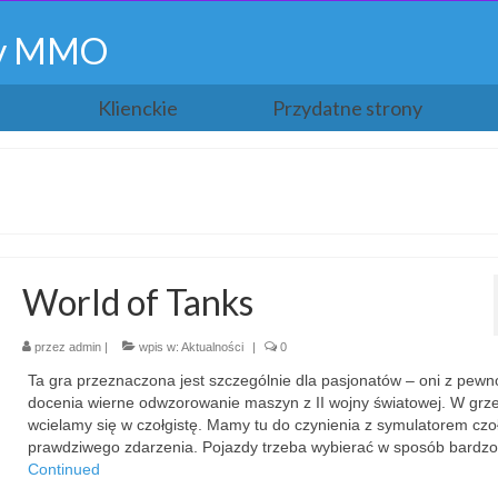
gry MMO
Klienckie
Przydatne strony
World of Tanks
przez
admin
|
wpis w:
Aktualności
|
0
Ta gra przeznaczona jest szczególnie dla pasjonatów – oni z pewn
docenia wierne odwzorowanie maszyn z II wojny światowej. W grz
wcielamy się w czołgistę. Mamy tu do czynienia z symulatorem cz
prawdziwego zdarzenia. Pojazdy trzeba wybierać w sposób bardz
Continued