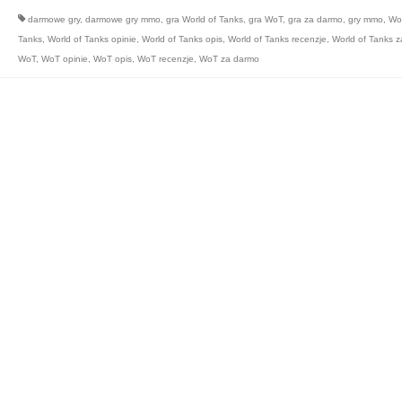
darmowe gry
,
darmowe gry mmo
,
gra World of Tanks
,
gra WoT
,
gra za darmo
,
gry mmo
,
Wor
Tanks
,
World of Tanks opinie
,
World of Tanks opis
,
World of Tanks recenzje
,
World of Tanks 
WoT
,
WoT opinie
,
WoT opis
,
WoT recenzje
,
WoT za darmo