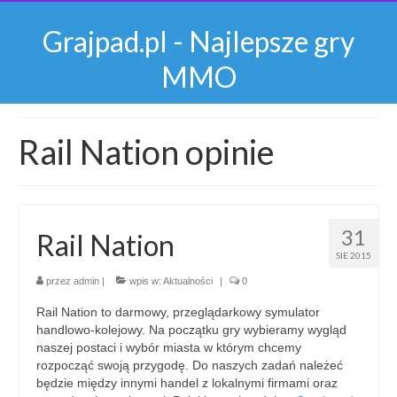
Grajpad.pl - Najlepsze gry
MMO
Rail Nation opinie
31
Rail Nation
SIE 2015
przez
admin
|
wpis w:
Aktualności
|
0
Rail Nation to darmowy, przeglądarkowy symulator
handlowo-kolejowy. Na początku gry wybieramy wygląd
naszej postaci i wybór miasta w którym chcemy
rozpocząć swoją przygodę. Do naszych zadań należeć
będzie między innymi handel z lokalnymi firmami oraz