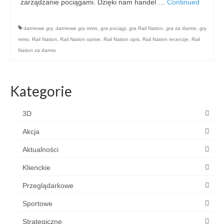
zarządzanie pociągami. Dzięki nam handel …
Continued
darmowe gry
,
darmowe gry mmo
,
gra pociągi
,
gra Rail Nation
,
gra za darmo
,
gry
mmo
,
Rail Nation
,
Rail Nation opinie
,
Rail Nation opis
,
Rail Nation recenzje
,
Rail
Nation za darmo
Kategorie
3D
Akcja
Aktualności
Klienckie
Przeglądarkowe
Sportowe
Strategiczne