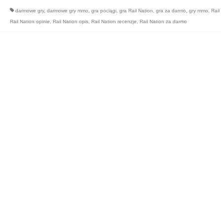
darmowe gry
,
darmowe gry mmo
,
gra pociągi
,
gra Rail Nation
,
gra za darmo
,
gry mmo
,
Rail
Rail Nation opinie
,
Rail Nation opis
,
Rail Nation recenzje
,
Rail Nation za darmo