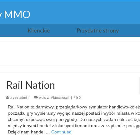
gry MMO
Klienckie
Przydatne strony
Rail Nation
przez
admin
|
wpis w:
Aktualności
|
0
Rail Nation to darmowy, przeglądarkowy symulator handlowo-kolej
początku gry wybieramy wygląd naszej postaci i wybór miasta w k
chcemy rozpocząć swoją przygodę. Do naszych zadań należeć bę
między innymi handel z lokalnymi firmami oraz zarządzanie pociąg
Dzięki nam handel …
Continued