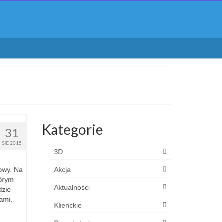
Kategorie
31
SIE 2015
3D
owy. Na
Akcja
tórym
Aktualności
dzie
ami.
Klienckie