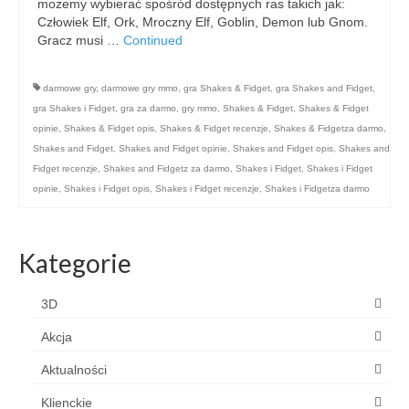
możemy wybierać spośród dostępnych ras takich jak:
Człowiek Elf, Ork, Mroczny Elf, Goblin, Demon lub Gnom.
Gracz musi …
Continued
darmowe gry
,
darmowe gry mmo
,
gra Shakes & Fidget
,
gra Shakes and Fidget
,
gra Shakes i Fidget
,
gra za darmo
,
gry mmo
,
Shakes & Fidget
,
Shakes & Fidget
opinie
,
Shakes & Fidget opis
,
Shakes & Fidget recenzje
,
Shakes & Fidgetza darmo
,
Shakes and Fidget
,
Shakes and Fidget opinie
,
Shakes and Fidget opis
,
Shakes and
Fidget recenzje
,
Shakes and Fidgetz za darmo
,
Shakes i Fidget
,
Shakes i Fidget
opinie
,
Shakes i Fidget opis
,
Shakes i Fidget recenzje
,
Shakes i Fidgetza darmo
Kategorie
3D
Akcja
Aktualności
Klienckie