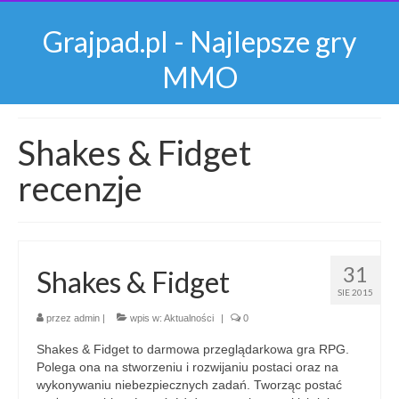
Grajpad.pl - Najlepsze gry
MMO
Shakes & Fidget
recenzje
31
Shakes & Fidget
SIE 2015
przez
admin
|
wpis w:
Aktualności
|
0
Shakes & Fidget to darmowa przeglądarkowa gra RPG.
Polega ona na stworzeniu i rozwijaniu postaci oraz na
wykonywaniu niebezpiecznych zadań. Tworząc postać