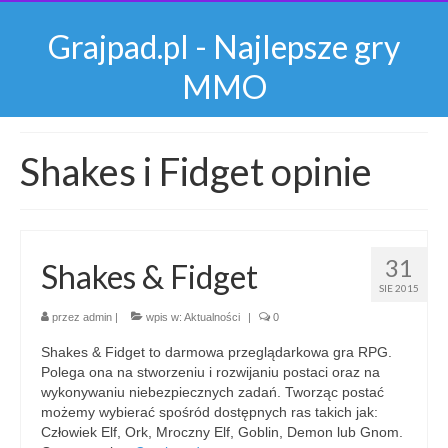
Grajpad.pl - Najlepsze gry
MMO
Shakes i Fidget opinie
31
Shakes & Fidget
SIE 2015
przez
admin
|
wpis w:
Aktualności
|
0
Shakes & Fidget to darmowa przeglądarkowa gra RPG.
Polega ona na stworzeniu i rozwijaniu postaci oraz na
wykonywaniu niebezpiecznych zadań. Tworząc postać
możemy wybierać spośród dostępnych ras takich jak:
Człowiek Elf, Ork, Mroczny Elf, Goblin, Demon lub Gnom.